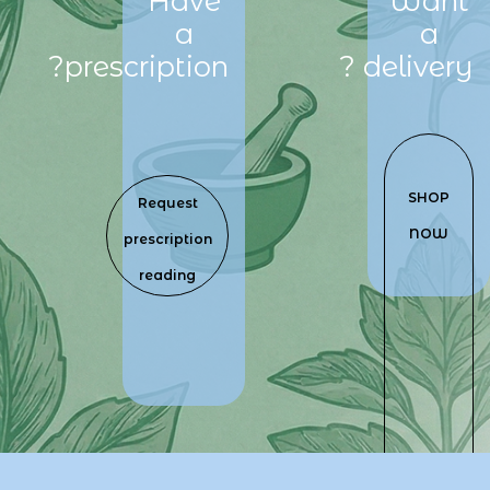
Have
Want
a
a
prescription?
delivery?
​
SHOP
Request
NOW
prescription
reading
​