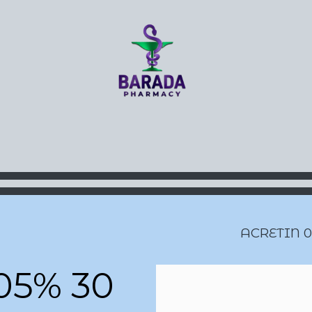
About
Prescriptions
Cont
ACRETIN 
05% 30