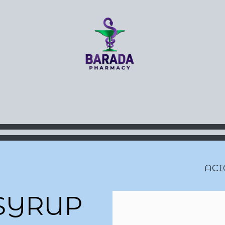
About
Prescriptions
Cont
ACI
SYRUP