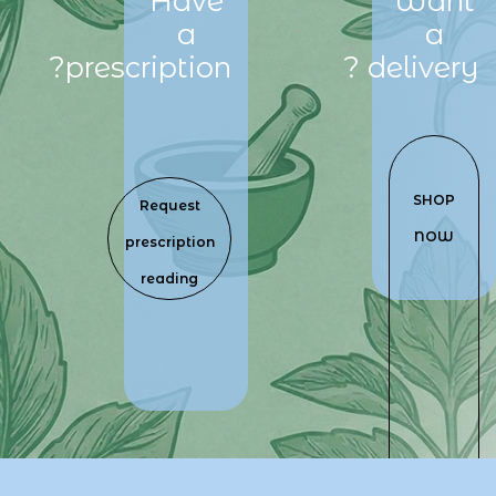
Have
Want
a
a
prescription?
delivery?
​
SHOP
Request
NOW
prescription
reading
​