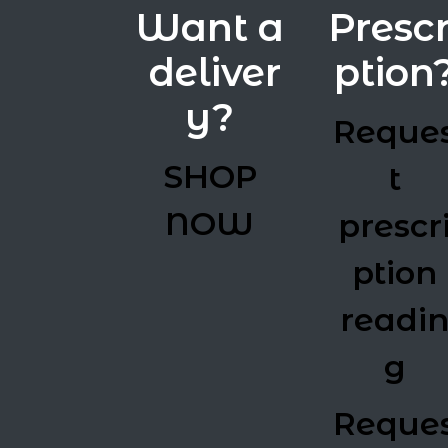
Want a
Prescr
deliver
ption
y?
Reque
SHOP
t
NOW
prescr
ption
readi
g
Reque