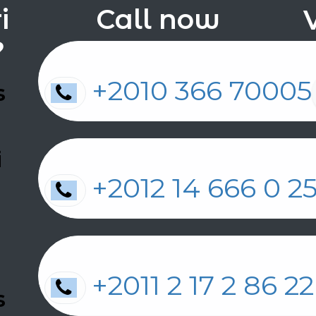
i
Call now
V
?
+2010 366 70005
s
i
+2012 14 66
n
+2011 2 17 2
s