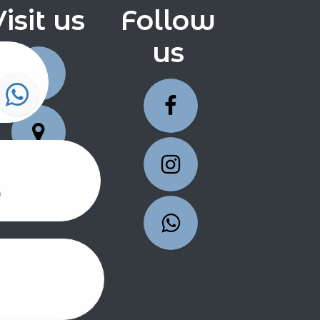
isit us
Follow
us
6 0 25
 86 22